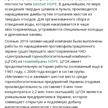
плотности типа
GeoSvit HDPE
. В дальнейшем, по мере
осаждения твердых шламов и пульги, производится
наращивание дамбы путем отсыпания хвостов из
твердых отходов. Для организованного сбора и
отведения воды, которая накапливается в чаше
хвостохранилища, устраиваются специальные колодцы
и дренажные канавы.
Осенью 2016 силами нашей компании были выполнены
работы по наращивания противофильтрационного
экрана существующего хвостохранилиза ЧАО
«Центральный горнообогатительный комбинат»
(ЦГОК) из
геомембраны HDPE
. ЦГОК имеет
продолжительную историю работы (основанный еще в
1961 году, с 2006 года входит в состав групы
«Метинвест») и занимает шестое место среди
горнообогатительных предприятий Украины (годовая
производительность составляет 6 млн тонн
концентрата и 2,2 млн тонн окатышей). ЦГОК является
уникальным предприятием в Украине, которое
совмещает открытую и подземную добычу
магнетитовых кварцитов с последующим