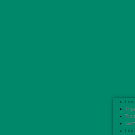
Гео
Typ
Tip
Kor
Гео