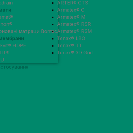
adrain
ARTER® GTS
мати
Armatex® G
amat®
Armatex® M
enon®
Armatex® RSR
оновані матраци Bontec
Armatex® RSM
мембрани
Tenax® LBO
Svit® HDPE
Tenax® TT
ЛІТ®
Tenax® 3D Grid
RU
астосування