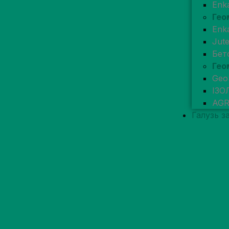
Enk
Гео
Enk
Jut
Бет
Гео
Geo
ІЗО
AG
Галузь з