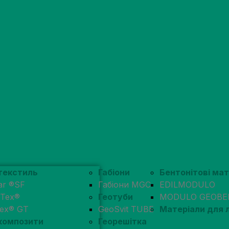
текстиль
Габіони
Бентонітові ма
ar ®SF
Габіони MGC
EDILMODULO
pTex®
Геотуби
MODULO GEOBE
tex® GT
GeoSvit TUBE
Матеріали для
композити
Георешітка