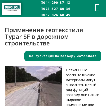
044-290-37-13
Главная
Дорожное строительство
073-527-80-36
Применение геотекстиля Typar SF в дорожном
строительстве
067-826-68-49
Применение геотекстиля
Typar SF в дорожном
строительстве
Консультация по подбору материала
Нетканнные
геосинтетичекие
материалы могут
выполнять целый
ряд функций
поэтому они нашли
широкое
применение при