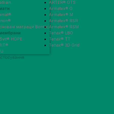
adrain
ARTER® GTS
мати
Armatex® G
amat®
Armatex® M
enon®
Armatex® RSR
оновані матраци Bontec
Armatex® RSM
мембрани
Tenax® LBO
Svit® HDPE
Tenax® TT
ЛІТ®
Tenax® 3D Grid
RU
астосування