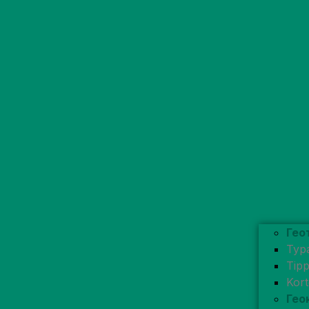
Гео
Typ
Tip
Kor
Гео