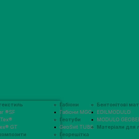
текстиль
Габіони
Бентонітові ма
ar ®SF
Габіони MGC
EDILMODULO
pTex®
Геотуби
MODULO GEOBE
tex® GT
GeoSvit TUBE
Матеріали для
композити
Георешітка