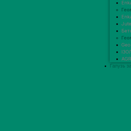
Enk
Гео
Enk
Jut
Бет
Гео
Geo
ІЗО
AG
Галузь з