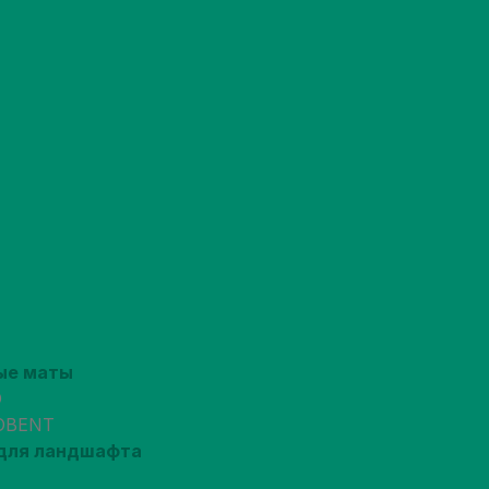
ые маты
O
OBENT
для ландшафта