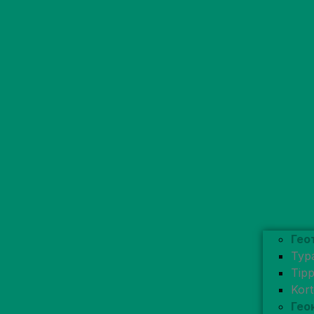
Гео
Typ
Tip
Kor
Гео