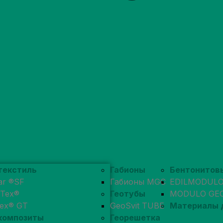
текстиль
Габионы
Бентонитов
ar ®SF
Габионы MGC
EDILMODUL
pTex®
Геотубы
MODULO GE
tex® GT
GeoSvit TUBE
Материалы 
композиты
Георешетка