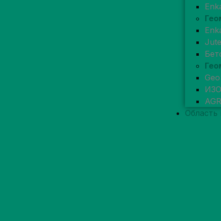
Enk
Гео
Enk
Jut
Бет
Гео
Geo
ИЗ
AG
Область