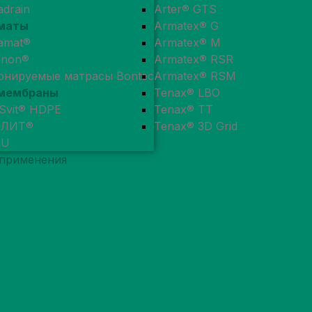
adrain
Arter® GTS
маты
Armatex® G
amat®
Armatex® M
enon®
Armatex® RSR
онируемые матрасы Bontec
Armatex® RSM
мембраны
Tenax® LBO
Svit® HDPE
Tenax® TT
ОЛИТ®
Tenax® 3D Grid
RU
 применения