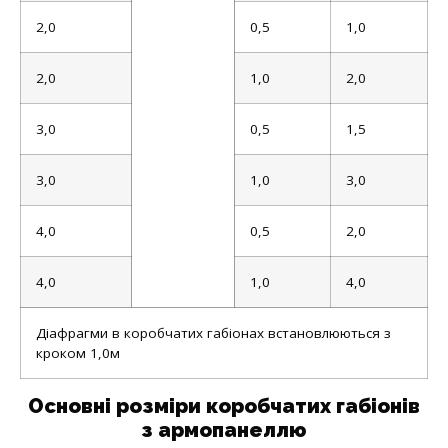
2,0
0,5
1,0
2,0
1,0
2,0
3,0
0,5
1,5
3,0
1,0
3,0
4,0
0,5
2,0
4,0
1,0
4,0
Діафрагми в коробчатих габіонах встановлюються з
кроком 1,0м
Основні розміри коробчатих габіонів
з армопанеллю