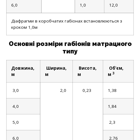
6,0
1,0
12,0
Діафрагми в коробчатих габіонах встановлюються з
кроком 1,0м
Основні розміри габіонів матрацного
типу
Довжина,
Ширина,
Висота,
Об’єм,
3
м
м
м
м
3,0
2,0
0,23
1,38
4,0
1,84
5,0
2,3
6,0
2,76