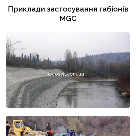
Приклади застосування габіонів
MGC