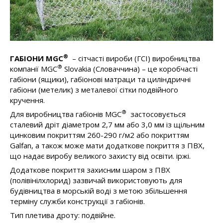
®
ГАБІОНИ МGC
– сітчасті вироби (ГСІ) виробництва
®
компанії MGС
Slovakia (Словаччина) – це коробчасті
габіони (ящики), габіонові матраци та циліндричні
габіони (метелик) з металевої сітки подвійного
кручення.
®
Для виробництва габіонів МGC
застосовується
сталевий дріт діаметром 2,7 мм або 3,0 мм із щільним
цинковим покриттям 260-290 г/м2 або покриттям
Galfan, а також може мати додаткове покриття з ПВХ,
що надає виробу великого захисту від освіти. іржі.
Додаткове покриття захисним шаром з ПВХ
(полівінілхлорид) зазвичай використовують для
будівництва в морській воді з метою збільшення
терміну служби конструкції з габіонів.
Тип плетива дроту: подвійне.