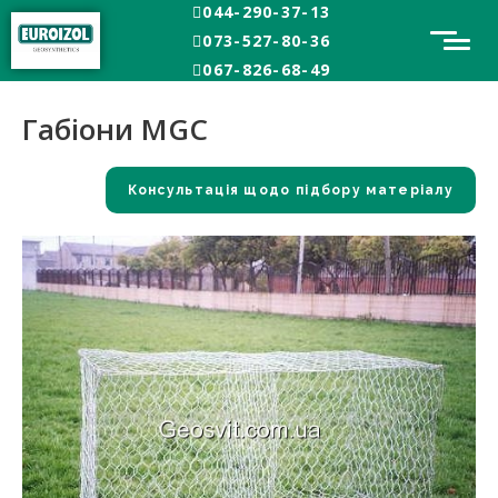
044-290-37-13
073-527-80-36
Главная
Габіони MGC
067-826-68-49
Габіони MGC
Консультація щодо підбору матеріалу