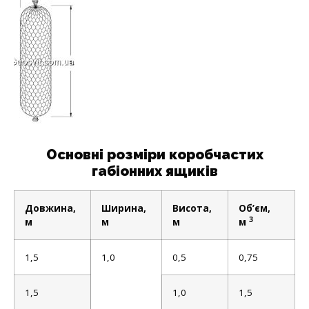
Основні розміри коробчастих
габіонних ящиків
Довжина,
Ширина,
Висота,
Об’єм,
3
м
м
м
м
1,5
1,0
0,5
0,75
1,5
1,0
1,5