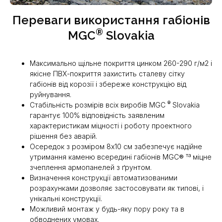
Переваги використання габіонів
®
MGС
Slovakia
Максимально щільне покриття цинком 260-290 г/м2 і
якісне ПВХ-покриття захистить сталеву сітку
габіонів від корозії і збереже конструкцію від
руйнування.
®
Стабільність розмірів всіх виробів MGС
Slovakia
гарантує 100% відповідність заявленим
характеристикам міцності і роботу проектного
рішення без аварій.
Осередок з розміром 8х10 см забезпечує надійне
та
утримання каменю всередині габіонів MGС®
міцне
зчеплення армопанелей з ґрунтом.
Визначення конструкції автоматизованими
розрахунками дозволяє застосовувати як типові, і
унікальні конструкції.
Можливий монтаж у будь-яку пору року та в
обводнених умовах.