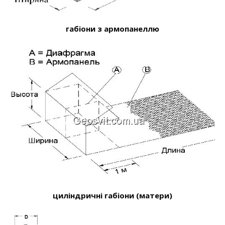
габіони з армопанеллю
циліндричні габіони (матери)