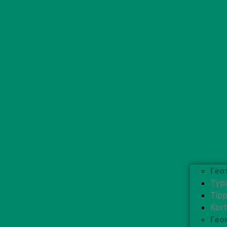
Гео
Typ
Tip
Kor
Гео