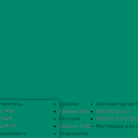
текстиль
Габіони
Бентонітові ма
ar ®SF
Габіони MGC
EDILMODULO
pTex®
Геотуби
MODULO GEOBE
tex® GT
GeoSvit TUBE
Матеріали для
композити
Георешітка