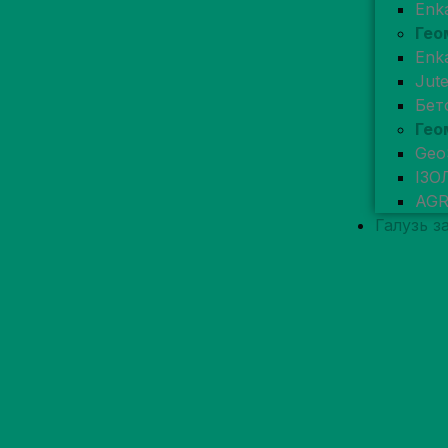
Enk
Гео
Enk
Jut
Бет
Гео
Geo
ІЗО
AG
Галузь з