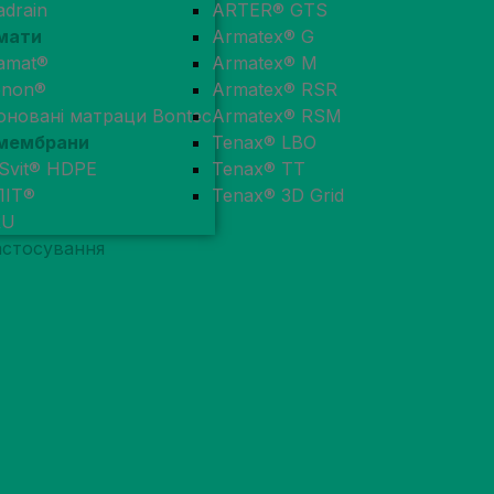
adrain
ARTER® GTS
мати
Armatex® G
amat®
Armatex® M
enon®
Armatex® RSR
оновані матраци Bontec
Armatex® RSM
мембрани
Tenax® LBO
Svit® HDPE
Tenax® TT
ЛІТ®
Tenax® 3D Grid
RU
астосування