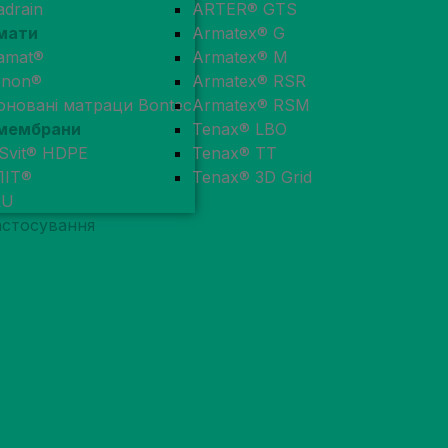
adrain
ARTER® GTS
мати
Armatex® G
amat®
Armatex® M
enon®
Armatex® RSR
оновані матраци Bontec
Armatex® RSM
мембрани
Tenax® LBO
Svit® HDPE
Tenax® TT
ЛІТ®
Tenax® 3D Grid
RU
астосування