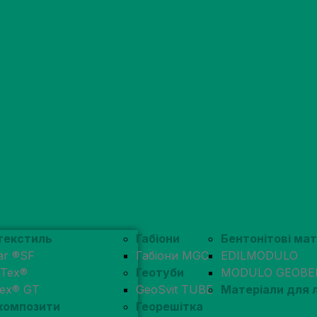
текстиль
Габіони
Бентонітові ма
ar ®SF
Габіони MGC
EDILMODULO
pTex®
Геотуби
MODULO GEOBE
tex® GT
GeoSvit TUBE
Матеріали для
композити
Георешітка