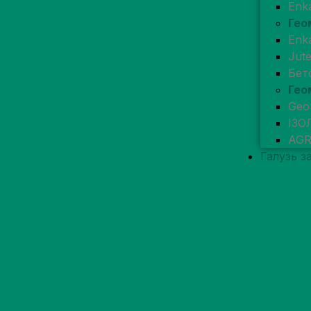
Enk
Гео
Enk
Jut
Бет
Гео
Geo
ІЗО
AG
Галузь з