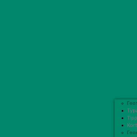
Гео
Typ
Tip
Kor
Гео