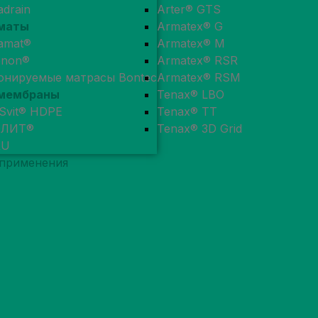
adrain
Arter® GTS
маты
Armatex® G
amat®
Armatex® M
enon®
Armatex® RSR
онируемые матрасы Bontec
Armatex® RSM
мембраны
Tenax® LBO
Svit® HDPE
Tenax® TT
ОЛИТ®
Tenax® 3D Grid
RU
 применения