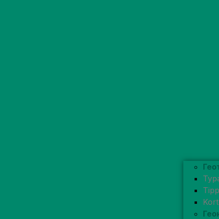
Гео
Typ
Tip
Kor
Гео