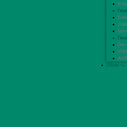
Enk
Гео
Enk
Jut
Бет
Гео
Geo
ИЗ
AG
Область