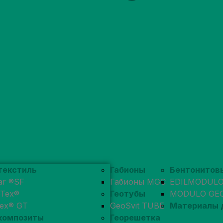
текстиль
Габионы
Бентонитов
ar ®SF
Габионы MGC
EDILMODUL
pTex®
Геотубы
MODULO GE
tex® GT
GeoSvit TUBE
Материалы 
композиты
Георешетка