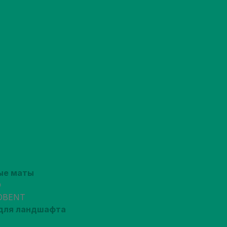
ые маты
O
OBENT
для ландшафта