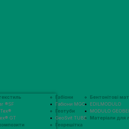
текстиль
Габіони
Бентонітові ма
ar ®SF
Габіони MGC
EDILMODULO
pTex®
Геотуби
MODULO GEOBE
tex® GT
GeoSvit TUBE
Матеріали для
композити
Георешітка