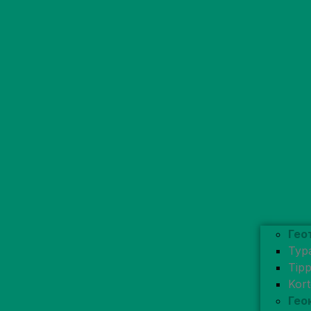
Гео
Typ
Tip
Kor
Гео