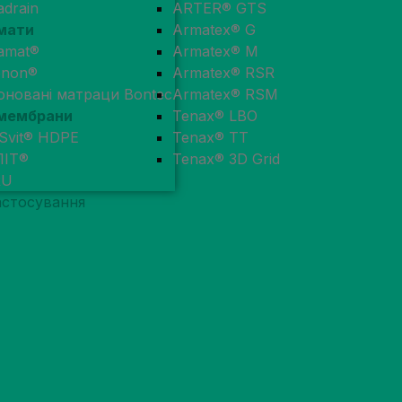
adrain
ARTER® GTS
мати
Armatex® G
amat®
Armatex® M
enon®
Armatex® RSR
оновані матраци Bontec
Armatex® RSM
мембрани
Tenax® LBO
Svit® HDPE
Tenax® TT
ЛІТ®
Tenax® 3D Grid
RU
астосування