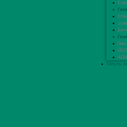
Enk
Гео
Enk
Jut
Бет
Гео
Geo
ІЗО
AG
Галузь з